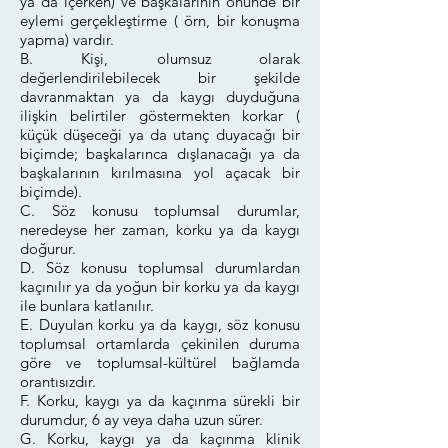
ya da içerken) ve başkalarının önünde bir
eylemi gerçekleştirme ( örn, bir konuşma
yapma) vardır.
B. Kişi, olumsuz olarak
değerlendirilebilecek bir şekilde
davranmaktan ya da kaygı duyduğuna
ilişkin belirtiler göstermekten korkar (
küçük düşeceği ya da utanç duyacağı bir
biçimde; başkalarınca dışlanacağı ya da
başkalarının kırılmasına yol açacak bir
biçimde).
C. Söz konusu toplumsal durumlar,
neredeyse her zaman, korku ya da kaygı
doğurur.
D. Söz konusu toplumsal durumlardan
kaçınılır ya da yoğun bir korku ya da kaygı
ile bunlara katlanılır.
E. Duyulan korku ya da kaygı, söz konusu
toplumsal ortamlarda çekinilen duruma
göre ve toplumsal-kültürel bağlamda
orantısızdır.
F. Korku, kaygı ya da kaçınma sürekli bir
durumdur, 6 ay veya daha uzun sürer.
G. Korku, kaygı ya da kaçınma klinik