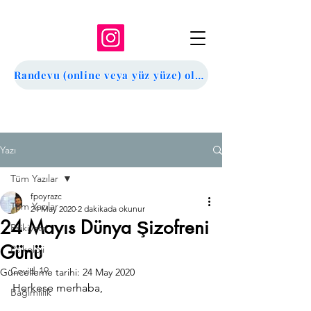
Randevu (online veya yüz yüze) oluşturmak için tıklayın
Yazı
Tüm Yazılar
fpoyrazc
Tüm Yazılar
24 May 2020
2 dakikada okunur
24 Mayıs Dünya Şizofreni
Psikiyatri
Günü
Psikoloji
Covid-19
Güncelleme tarihi:
24 May 2020
Herkese merhaba,
Bağımlılık