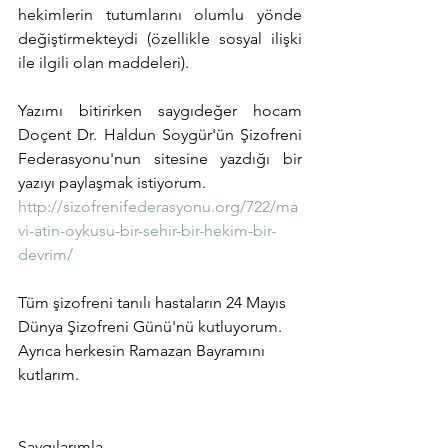
hekimlerin tutumlarını olumlu yönde 
değiştirmekteydi (özellikle sosyal ilişki 
ile ilgili olan maddeleri). 
Yazımı bitirirken saygıdeğer hocam 
Doçent Dr. Haldun Soygür'ün Şizofreni 
Federasyonu'nun sitesine yazdığı bir 
yazıyı paylaşmak istiyorum.
http://sizofrenifederasyonu.org/722/ma
vi-atin-oykusu-bir-sehir-bir-hekim-bir-
devrim/
Tüm şizofreni tanılı hastaların 24 Mayıs 
Dünya Şizofreni Günü'nü kutluyorum. 
Ayrıca herkesin Ramazan Bayramını 
kutlarım.
Saygılarımla,