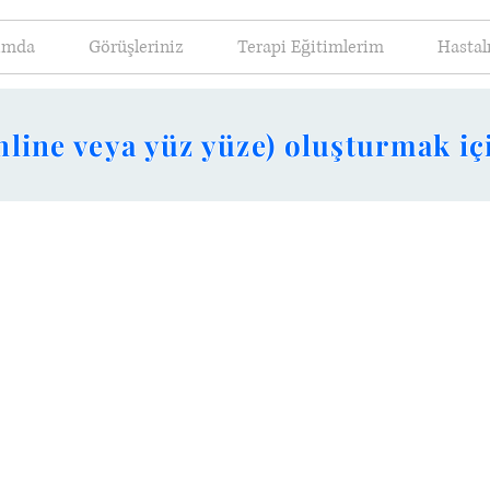
ımda
Görüşleriniz
Terapi Eğitimlerim
Hastal
line veya yüz yüze) oluşturmak içi