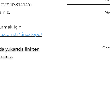
 02324381414'ü
siniz.
urmak için
a.com.tr/tinaztepe/
Ona
da yukarıda linkten
rsiniz.